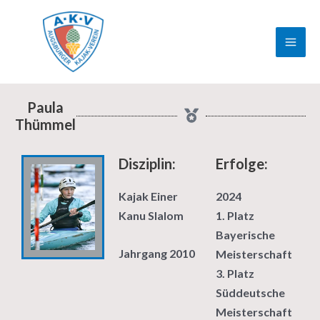
Zum
MAI
Inhalt
ME
springen
Paula
Thümmel
Disziplin:
Erfolge:
Kajak Einer
2024
Kanu Slalom
1. Platz
Bayerische
Jahrgang 2010
Meisterschaft
3. Platz
Süddeutsche
Meisterschaft