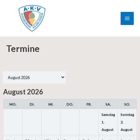
Zum
MAI
Inhalt
ME
springen
Termine
Auswahl
des
August 2026
Monats
MO.
DI.
MI.
DO.
FR.
SA.
SO.
Samstag
Sonntag
1.
2.
August
August