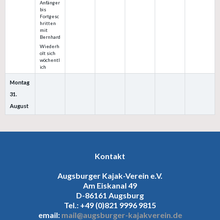
Anfänger
bis
Fortgesc
hritten
mit
Bernhard
Wiederh
olt sich
wöchentl
ich
Montag
31.
August
Kontakt
Augsburger Kajak-Verein e.V.
Am Eiskanal 49
D-86161 Augsburg
Tel.: +49 (0)821 9996 9815
email:
mail@augsburger-kajakverein.de