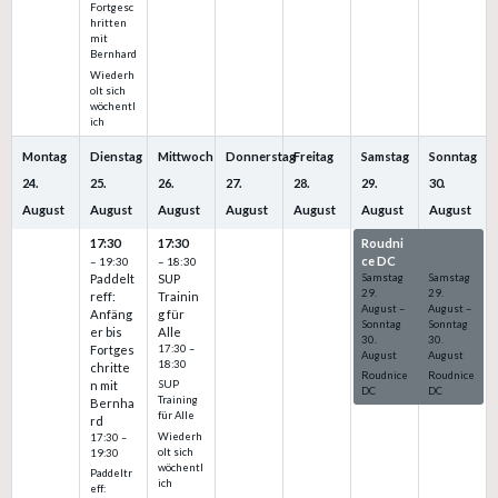
Fortgesc
hritten
mit
Bernhard
Wiederh
olt sich
wöchentl
ich
Montag
Dienstag
Mittwoch
Donnerstag
Freitag
Samstag
Sonntag
24.
25.
26.
27.
28.
29.
30.
August
August
August
August
August
August
August
17:30
17:30
Roudni
Roudni
ce DC
ce DC
– 19:30
– 18:30
Paddelt
SUP
Samstag
Samstag
29.
29.
reff:
Trainin
August
–
August
–
Anfäng
g für
Sonntag
Sonntag
er bis
Alle
30.
30.
Fortges
17:30 –
August
August
18:30
chritte
Roudnice
Roudnice
n mit
SUP
DC
DC
Training
Bernha
für Alle
rd
Wiederh
17:30 –
olt sich
19:30
wöchentl
Paddeltr
ich
eff: