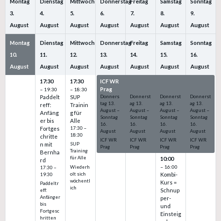
Montag
Dienstag
Mittwoch
Donnerstag
Freitag
Samstag
Sonntag
3.
4.
5.
6.
7.
8.
9.
August
August
August
August
August
August
August
Montag
Dienstag
Mittwoch
Donnerstag
Freitag
Samstag
Sonntag
10.
11.
12.
13.
14.
15.
16.
August
August
August
August
August
August
August
17:30
17:30
ICF WR
ICF WR
ICF WR
ICF WR
Prag
Prag
Prag
Prag
– 19:30
– 18:30
Paddelt
SUP
Donners
Donnerst
Donnerst
Donnerst
tag
13.
ag
13.
ag
13.
ag
13.
reff:
Trainin
August
–
August
–
August
–
August
–
Anfäng
g für
Sonntag
Sonntag
Sonntag
Sonntag
er bis
Alle
16.
16.
16.
16.
Fortges
17:30 –
August
August
August
August
18:30
chritte
ICF WR
ICF WR
ICF WR
ICF WR
n mit
SUP
Prag
Prag
Prag
Prag
Training
Bernha
für Alle
10:00
rd
– 16:00
Wiederh
17:30 –
olt sich
Kombi-
19:30
wöchentl
Kurs =
Paddeltr
ich
Schnup
eff:
Anfänger
per-
bis
und
Fortgesc
Einsteig
hritten