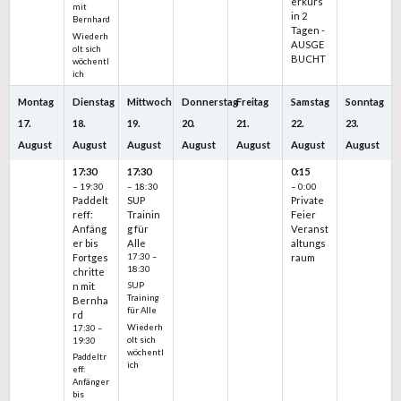
erkurs
mit
in 2
Bernhard
Tagen -
Wiederh
AUSGE
olt sich
BUCHT
wöchentl
ich
Montag
Dienstag
Mittwoch
Donnerstag
Freitag
Samstag
Sonntag
17.
18.
19.
20.
21.
22.
23.
August
August
August
August
August
August
August
17:30
17:30
0:15
– 19:30
– 18:30
– 0:00
Paddelt
SUP
Private
reff:
Trainin
Feier
Anfäng
g für
Veranst
er bis
Alle
altungs
Fortges
17:30 –
raum
18:30
chritte
n mit
SUP
Training
Bernha
für Alle
rd
Wiederh
17:30 –
olt sich
19:30
wöchentl
Paddeltr
ich
eff:
Anfänger
bis