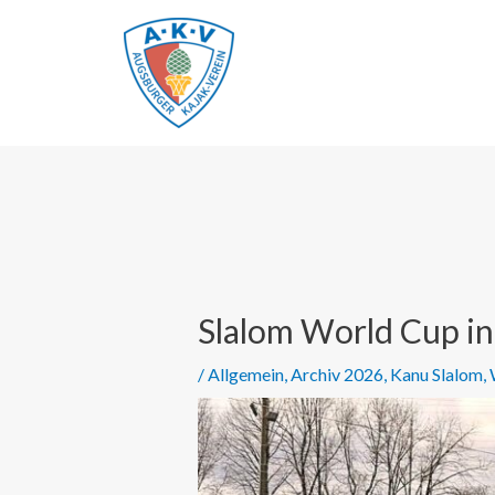
Zum
Inhalt
springen
Post
navigation
Slalom World Cup in
/
Allgemein
,
Archiv 2026
,
Kanu Slalom
,